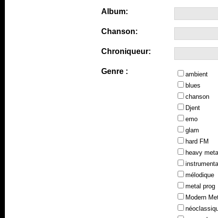
Album:
Chanson:
Chroniqueur:
Genre :
ambient
blues
chanson
Djent
emo
glam
hard FM
heavy meta
instrumenta
mélodique
metal prog
Modern Met
néoclassiq