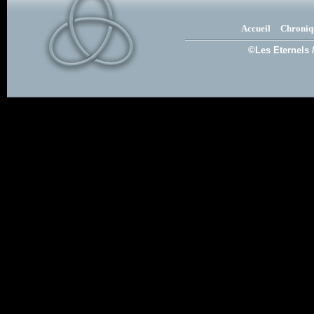
Accueil
Chroniq
©Les Eternels 