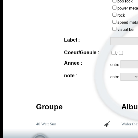
pop rock
power meta
rock
speed meta
visual kei
Label :
Coeur/Gueule :
/
Annee :
entre
note :
entre
Groupe
Albu
40 Watt Sun
Wider tha