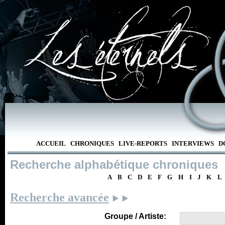
ACCUEIL
CHRONIQUES
LIVE-REPORTS
INTERVIEWS
D
Recherche alphabétique chroniques
A
B
C
D
E
F
G
H
I
J
K
L
Recherche avancée
Groupe / Artiste: