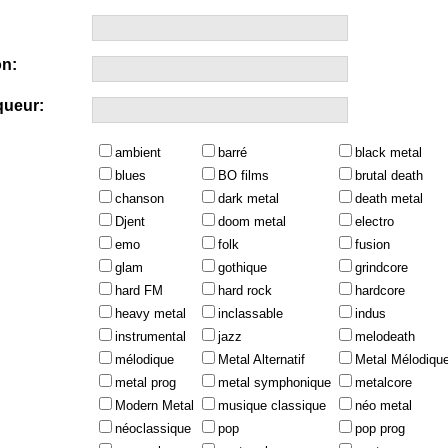
n:
queur:
ambient
barré
black metal
blues
BO films
brutal death
chanson
dark metal
death metal
Djent
doom metal
electro
emo
folk
fusion
glam
gothique
grindcore
hard FM
hard rock
hardcore
heavy metal
inclassable
indus
instrumental
jazz
melodeath
mélodique
Metal Alternatif
Metal Mélodiqu
metal prog
metal symphonique
metalcore
Modern Metal
musique classique
néo metal
néoclassique
pop
pop prog