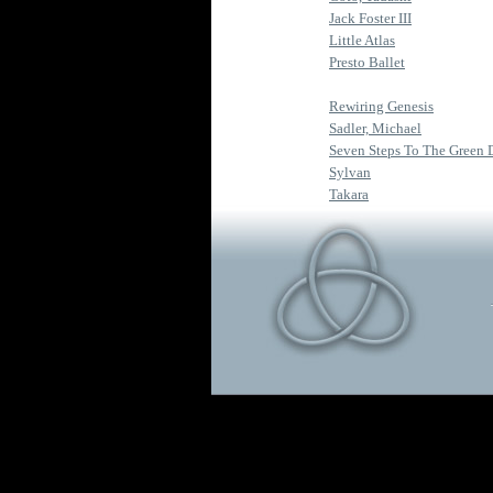
Jack Foster III
Little Atlas
Presto Ballet
Rewiring Genesis
Sadler, Michael
Seven Steps To The Green 
Sylvan
Takara