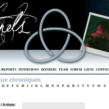
E-REPORTS
INTERVIEWS
DOSSIERS
TEAM
FORUM
LIENS
CONTAC
que chroniques
D
E
F
G
H
I
J
K
L
M
N
O
P
Q
R
S
T
U
V
W
X
 Artiste: