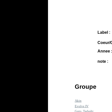
Label :
Coeur/G
Annee 
note :
Groupe
Akin
Evolve IV
Goto, Tadashi