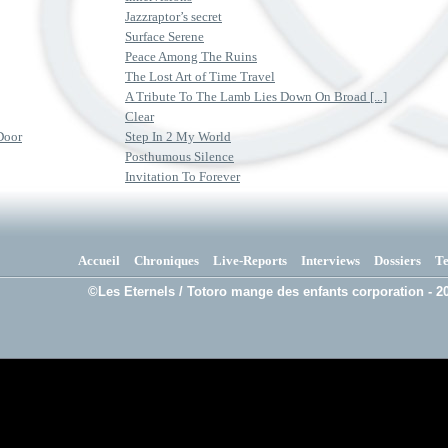
Jazzraptor’s secret
Surface Serene
Peace Among The Ruins
The Lost Art of Time Travel
A Tribute To The Lamb Lies Down On Broad [...]
Clear
Door
Step In 2 My World
Posthumous Silence
Invitation To Forever
Accueil
Chroniques
Live-Reports
Interviews
Dossiers
T
©Les Eternels / Totoro mange des enfants corporation - 20