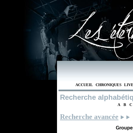
ACCUEIL
CHRONIQUES
LIV
Recherche alphabéti
A
B
C
Recherche avancée
Groupe /