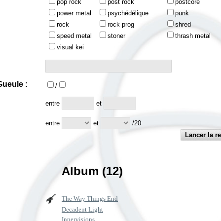
pop rock
post rock
postcore
power metal
psychédélique
punk
rock
rock prog
shred
speed metal
stoner
thrash metal
visual kei
ueule :
/
:
entre
et
entre
et
/20
Album (12)
The Way Things End
Decadent Light
Innervisions