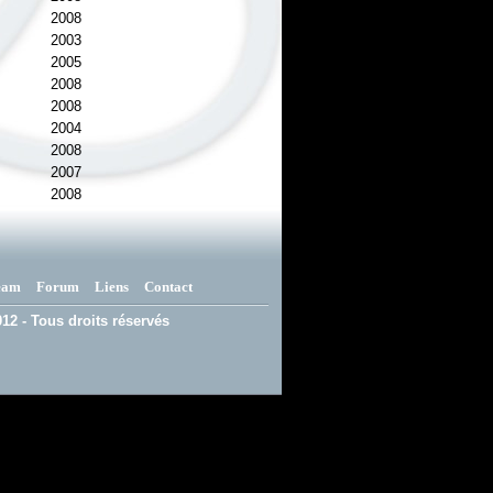
2008
2003
2005
2008
2008
2004
2008
2007
2008
eam
Forum
Liens
Contact
12 - Tous droits réservés