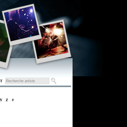
T
Y
Z
#