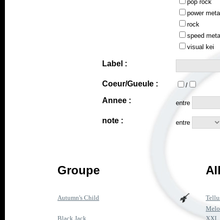
pop rock
power meta
rock
speed meta
visual kei
Label :
Coeur/Gueule :
/
Annee :
entre
note :
entre
Groupe
Al
Autumn's Child
Tellu
Melo
Black Jack
XXI