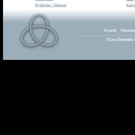
Rydholm / Säfsund
Kale
Accueil
Chroniq
©Les Eternels 