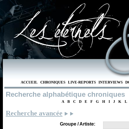
ACCUEIL
CHRONIQUES
LIVE-REPORTS
INTERVIEWS
D
Recherche alphabétique chroniques
A
B
C
D
E
F
G
H
I
J
K
L
Recherche avancée
Groupe / Artiste: