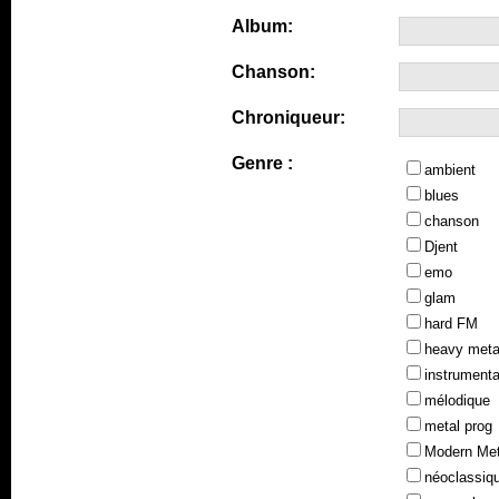
Album:
Chanson:
Chroniqueur:
Genre :
ambient
blues
chanson
Djent
emo
glam
hard FM
heavy meta
instrumenta
mélodique
metal prog
Modern Met
néoclassiq