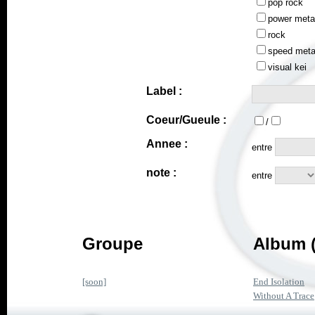
pop rock
power meta
rock
speed meta
visual kei
Label :
Coeur/Gueule :
/
Annee :
entre
note :
entre
Groupe
Album (
[soon]
End Isolation
Without A Trace