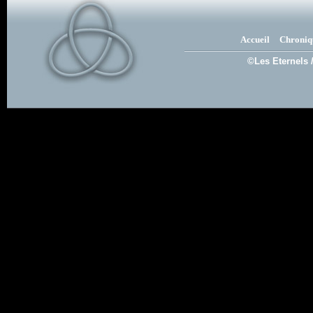
Accueil
Chroniq
©Les Eternels 