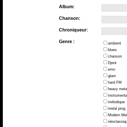
Album:
Chanson:
Chroniqueur:
Genre :
ambient
blues
chanson
Djent
emo
glam
hard FM
heavy meta
instrumenta
mélodique
metal prog
Modern Met
néoclassiq