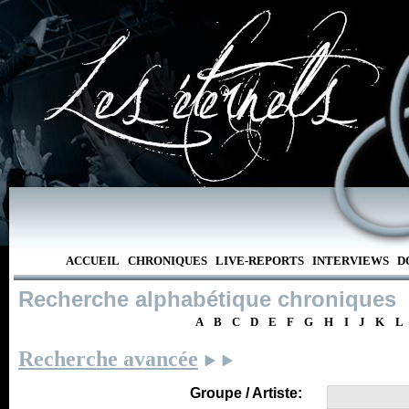
ACCUEIL
CHRONIQUES
LIVE-REPORTS
INTERVIEWS
D
Recherche alphabétique chroniques
A
B
C
D
E
F
G
H
I
J
K
L
Recherche avancée
Groupe / Artiste: