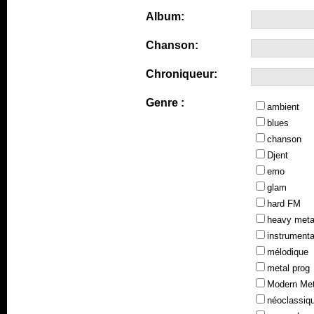
Album:
Chanson:
Chroniqueur:
Genre :
ambient
blues
chanson
Djent
emo
glam
hard FM
heavy meta
instrumenta
mélodique
metal prog
Modern Met
néoclassiq