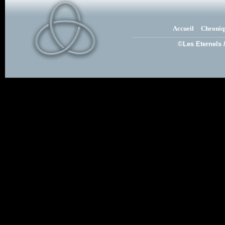
Accueil
Chroniq
©Les Eternels 