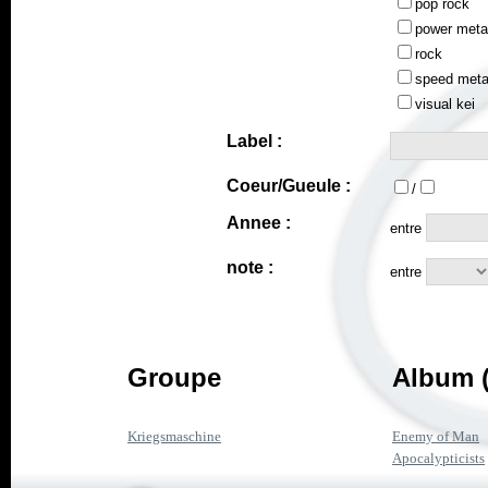
pop rock
power meta
rock
speed meta
visual kei
Label :
Coeur/Gueule :
/
Annee :
entre
note :
entre
Groupe
Album (
Kriegsmaschine
Enemy of Man
Apocalypticists