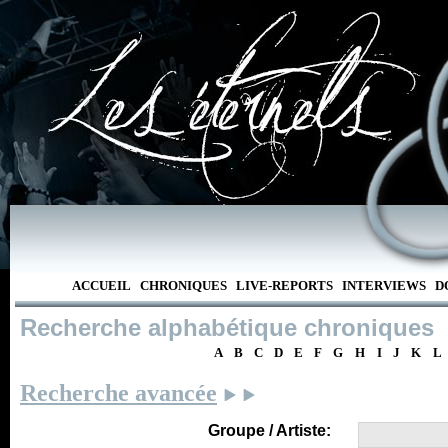
ACCUEIL
CHRONIQUES
LIVE-REPORTS
INTERVIEWS
D
Recherche alphabétique chroniques
A
B
C
D
E
F
G
H
I
J
K
L
Recherche avancée
Groupe / Artiste: