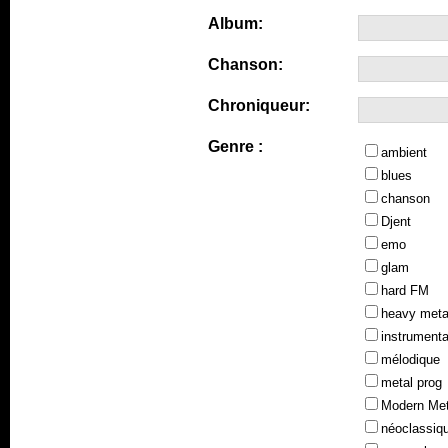
Album:
Chanson:
Chroniqueur:
Genre :
ambient
blues
chanson
Djent
emo
glam
hard FM
heavy meta
instrumenta
mélodique
metal prog
Modern Met
néoclassiq