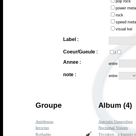
pop rock
power meta
rock
speed meta
visual kei
Label :
Coeur/Gueule :
/
Annee :
entre
note :
entre
Groupe
Album (4)
Astriferous
Atavistic Unraveling
Invictus
Nocturnal Visions
Rothadás
Töviskert... a kísértés ör