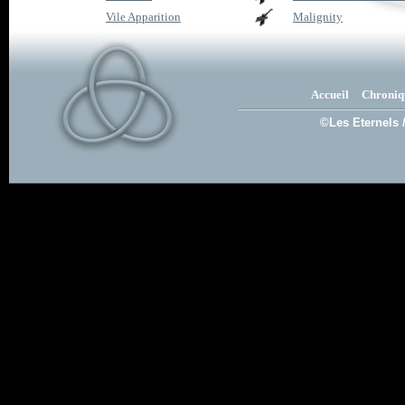
Vile Apparition
Malignity
Accueil
Chroniq
©Les Eternels 