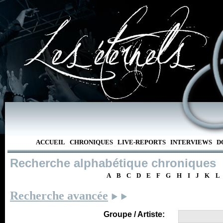
ACCUEIL
CHRONIQUES
LIVE-REPORTS
INTERVIEWS
D
Recherche alphabétique chroniques
A
B
C
D
E
F
G
H
I
J
K
L
Recherche avancée
Groupe / Artiste: