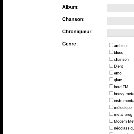
Album:
Chanson:
Chroniqueur:
Genre :
ambient
blues
chanson
Djent
emo
glam
hard FM
heavy meta
instrumenta
mélodique
metal prog
Modern Met
néoclassiq