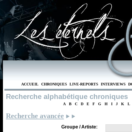
ACCUEIL
CHRONIQUES
LIVE-REPORTS
INTERVIEWS
D
Recherche alphabétique chroniques
A
B
C
D
E
F
G
H
I
J
K
L
Recherche avancée
Groupe / Artiste: