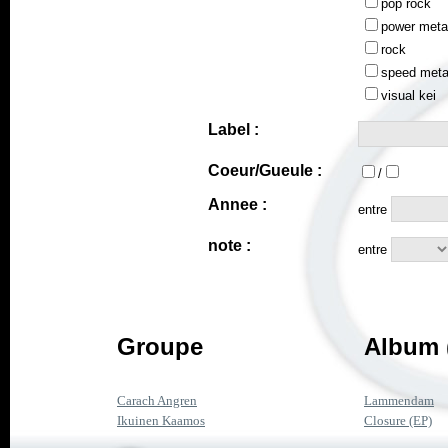
pop rock
power meta
rock
speed meta
visual kei
Label :
Coeur/Gueule :
/
Annee :
entre
note :
entre
Groupe
Album 
Carach Angren
Lammendam
Ikuinen Kaamos
Closure (EP)