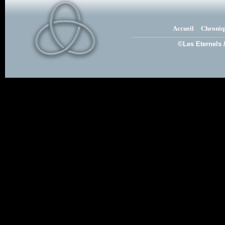
Accueil
Chroniq
©Les Eternels 