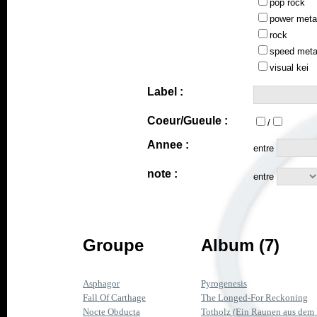
pop rock
power meta
rock
speed meta
visual kei
Label :
Coeur/Gueule :
/
Annee :
entre
note :
entre
Groupe
Album (7)
Asphagor
Pyrogenesis
Fall Of Carthage
The Longed-For Reckoning
Nocte Obducta
Totholz (Ein Raunen aus de