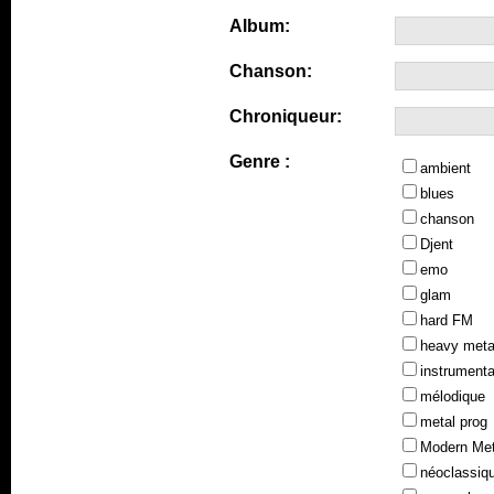
Album:
Chanson:
Chroniqueur:
Genre :
ambient
blues
chanson
Djent
emo
glam
hard FM
heavy meta
instrumenta
mélodique
metal prog
Modern Met
néoclassiq