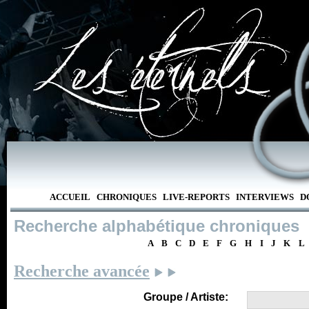
ACCUEIL
CHRONIQUES
LIVE-REPORTS
INTERVIEWS
D
Recherche alphabétique chroniques
A
B
C
D
E
F
G
H
I
J
K
L
Recherche avancée
Groupe / Artiste: