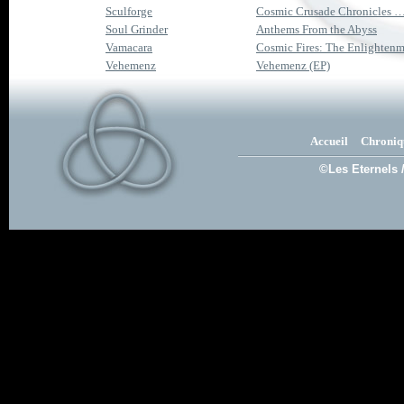
Sculforge
Cosmic Crusade Chronicles …St
Soul Grinder
Anthems From the Abyss
Vamacara
Cosmic Fires: The Enlighten
Vehemenz
Vehemenz (EP)
Accueil
Chroniq
©Les Eternels 