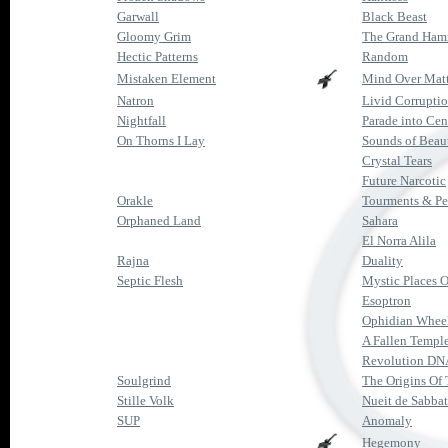
Garwall
Black Beast
Gloomy Grim
The Grand Ham
Hectic Patterns
Random
Mistaken Element
Mind Over Matt
Natron
Livid Corrupti
Nightfall
Parade into Cen
On Thorns I Lay
Sounds of Beaut
Crystal Tears
Future Narcotic
Orakle
Tourments & Pe
Orphaned Land
Sahara
El Norra Alila
Rajna
Duality
Septic Flesh
Mystic Places 
Esoptron
Ophidian Whee
A Fallen Templ
Revolution DN
Soulgrind
The Origins Of
Stille Volk
Nueit de Sabbat
SUP
Anomaly
Hegemony