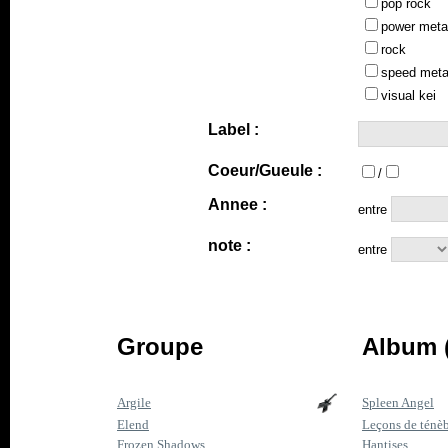
pop rock
power meta
rock
speed meta
visual kei
Label :
Coeur/Gueule :
/
Annee :
entre
note :
entre
Groupe
Album 
Argile
Spleen Angel
Elend
Leçons de ténèb
Frozen Shadows
Hantises