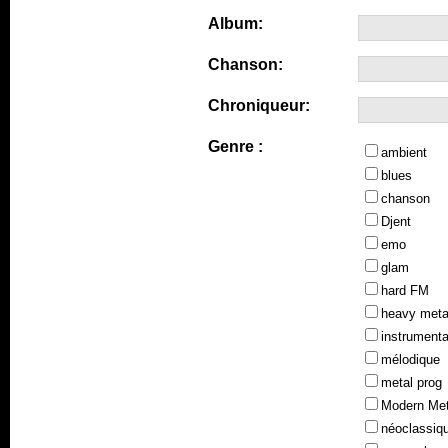
Album:
Chanson:
Chroniqueur:
Genre :
ambient
blues
chanson
Djent
emo
glam
hard FM
heavy meta
instrumenta
mélodique
metal prog
Modern Met
néoclassiq