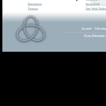
Supuration
Incubation
Tristitia
One With Darkn
Accueil
Chroniq
©Les Eternels 