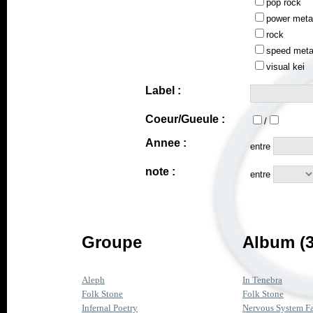
pop rock
power meta
rock
speed meta
visual kei
Label :
Coeur/Gueule :
/
Annee :
entre
note :
entre
Groupe
Album (3
Aleph
In Tenebra
Folk Stone
Folk Stone
Infernal Poetry
Nervous System Fa