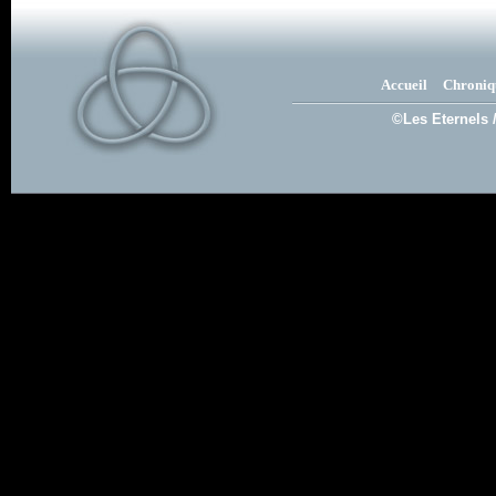
Accueil
Chroniq
©Les Eternels 