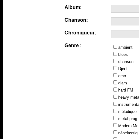
Album:
Chanson:
Chroniqueur:
Genre :
ambient
blues
chanson
Djent
emo
glam
hard FM
heavy meta
instrumenta
mélodique
metal prog
Modern Met
néoclassiq