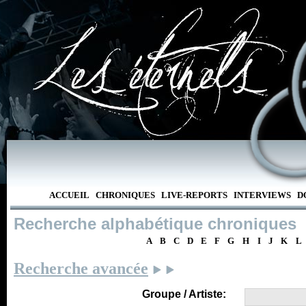
ACCUEIL
CHRONIQUES
LIVE-REPORTS
INTERVIEWS
D
Recherche alphabétique chroniques
A
B
C
D
E
F
G
H
I
J
K
L
Recherche avancée
Groupe / Artiste: