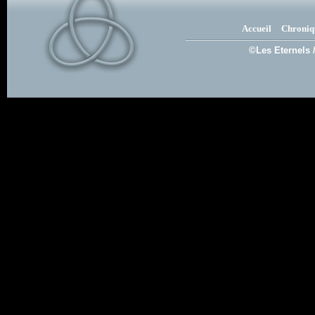
Accueil
Chroniq
©Les Eternels 