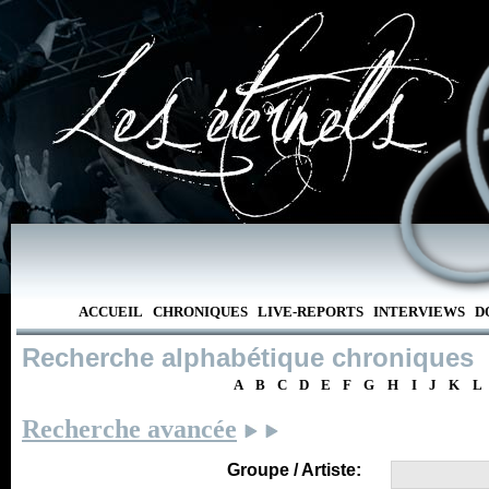
ACCUEIL
CHRONIQUES
LIVE-REPORTS
INTERVIEWS
D
Recherche alphabétique chroniques
A
B
C
D
E
F
G
H
I
J
K
L
Recherche avancée
Groupe / Artiste: