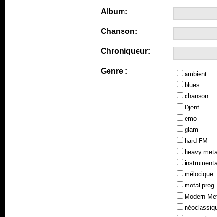
Album:
Chanson:
Chroniqueur:
Genre :
ambient
blues
chanson
Djent
emo
glam
hard FM
heavy meta
instrumenta
mélodique
metal prog
Modern Met
néoclassiq