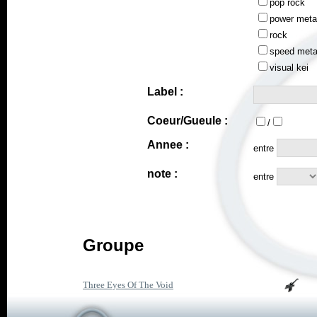
pop rock
power meta
rock
speed meta
visual kei
Label :
Coeur/Gueule :
/
Annee :
entre
note :
entre
Groupe
Three Eyes Of The Void