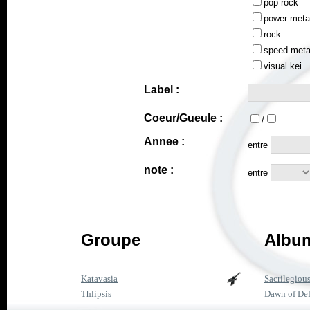
pop rock
power meta
rock
speed meta
visual kei
Label :
Coeur/Gueule :
/
Annee :
entre
note :
entre
Groupe
Album
Katavasia
Sacrilegiou
Thlipsis
Dawn of Def