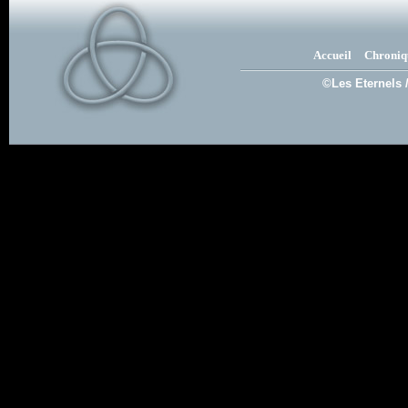
Accueil
Chroniq
©Les Eternels 