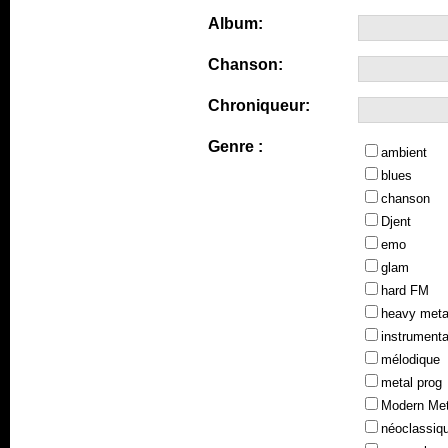
Album:
Chanson:
Chroniqueur:
Genre :
ambient
blues
chanson
Djent
emo
glam
hard FM
heavy meta
instrumenta
mélodique
metal prog
Modern Met
néoclassiq