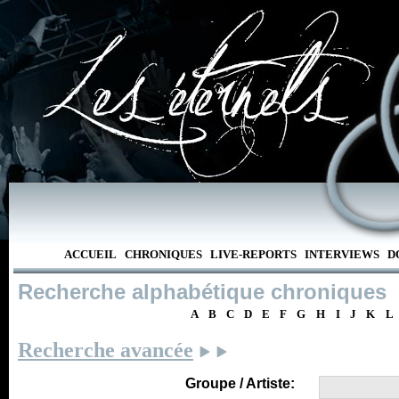
ACCUEIL
CHRONIQUES
LIVE-REPORTS
INTERVIEWS
D
Recherche alphabétique chroniques
A
B
C
D
E
F
G
H
I
J
K
L
Recherche avancée
Groupe / Artiste: