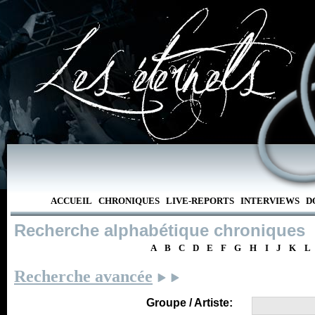
ACCUEIL
CHRONIQUES
LIVE-REPORTS
INTERVIEWS
D
Recherche alphabétique chroniques
A
B
C
D
E
F
G
H
I
J
K
L
Recherche avancée
Groupe / Artiste: