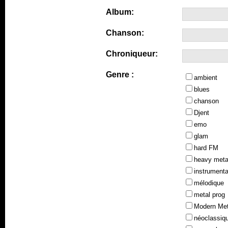
Album:
Chanson:
Chroniqueur:
Genre :
ambient
blues
chanson
Djent
emo
glam
hard FM
heavy meta
instrumenta
mélodique
metal prog
Modern Met
néoclassiq