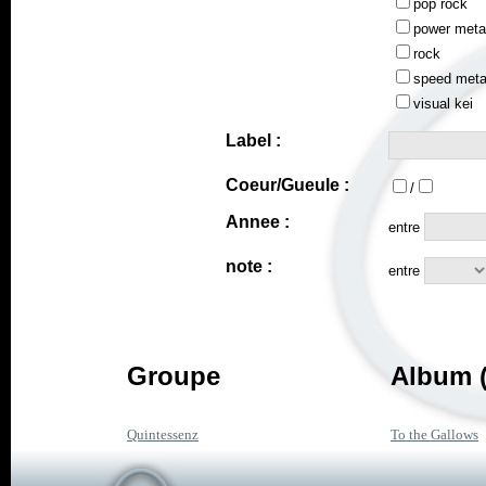
pop rock
power meta
rock
speed meta
visual kei
Label :
Coeur/Gueule :
/
Annee :
entre
note :
entre
Groupe
Album (
Quintessenz
To the Gallows