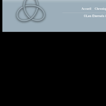
Accueil
Chroniq
©Les Eternels 