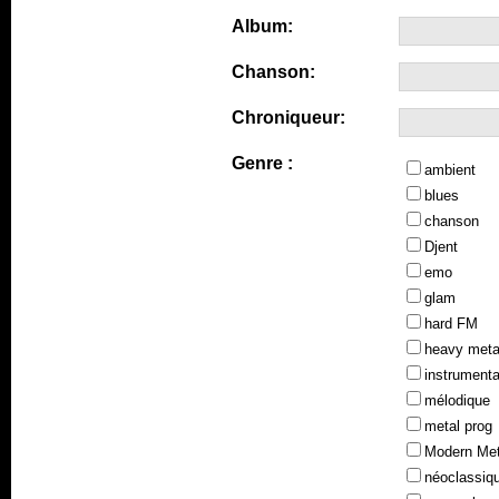
Album:
Chanson:
Chroniqueur:
Genre :
ambient
blues
chanson
Djent
emo
glam
hard FM
heavy meta
instrumenta
mélodique
metal prog
Modern Met
néoclassiq