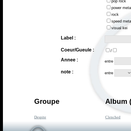
pop rock
power meta
rock
speed meta
visual kei
Label :
Coeur/Gueule :
/
Annee :
entre
note :
entre
Groupe
Album (
Despite
Clenched