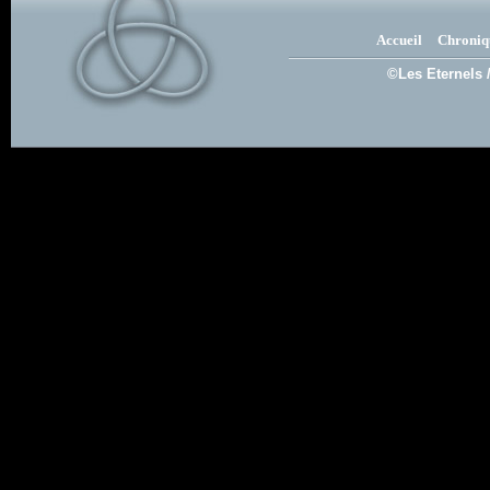
Accueil
Chroniq
©Les Eternels 