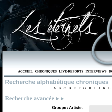
ACCUEIL
CHRONIQUES
LIVE-REPORTS
INTERVIEWS
D
Recherche alphabétique chroniques
A
B
C
D
E
F
G
H
I
J
K
L
Recherche avancée
Groupe / Artiste: