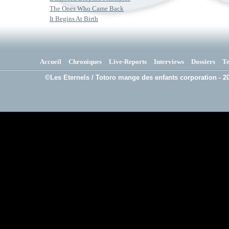
The Ones Who Came Back
It Begins At Birth
Accueil
Chroniques
Live-Reports
Interviews
Dossiers
T
©Les Eternels / Totoro mange des enfants corporation - 20