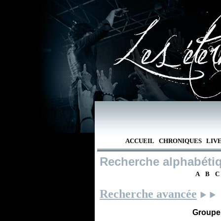
ACCUEIL
CHRONIQUES
LIV
Recherche alphabéti
A
B
C
Recherche avancée
Groupe /