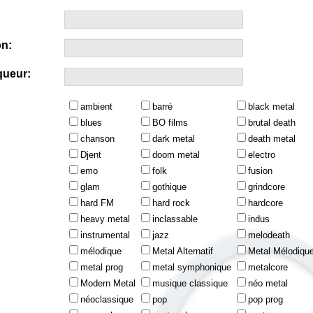
n:
queur:
ambient
barré
black metal
blues
BO films
brutal death
chanson
dark metal
death metal
Djent
doom metal
electro
emo
folk
fusion
glam
gothique
grindcore
hard FM
hard rock
hardcore
heavy metal
inclassable
indus
instrumental
jazz
melodeath
mélodique
Metal Alternatif
Metal Mélodiqu
metal prog
metal symphonique
metalcore
Modern Metal
musique classique
néo metal
néoclassique
pop
pop prog