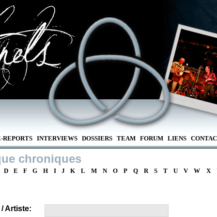
E-REPORTS
INTERVIEWS
DOSSIERS
TEAM
FORUM
LIENS
CONTAC
que chroniques
D
E
F
G
H
I
J
K
L
M
N
O
P
Q
R
S
T
U
V
W
X
 Artiste: