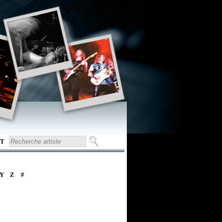
T
Y
Z
#