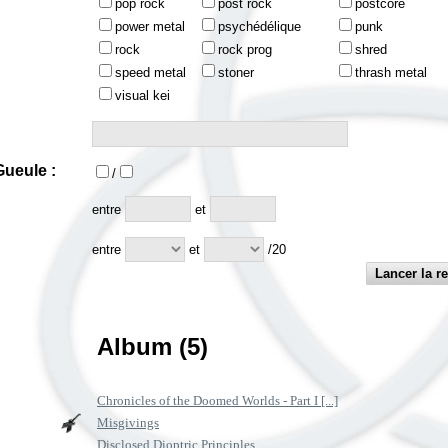
pop rock
post rock
postcore
power metal
psychédélique
punk
rock
rock prog
shred
speed metal
stoner
thrash metal
visual kei
ueule :
/
:
entre
et
entre
et
/20
Album (5)
Chronicles of the Doomed Worlds - Part I [...]
Misgivings
Disclosed Dioptric Principles