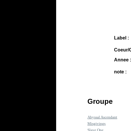
Label :
Coeur/G
Annee 
note :
Groupe
Abyssal Ascendant
Misgivings
Slave One