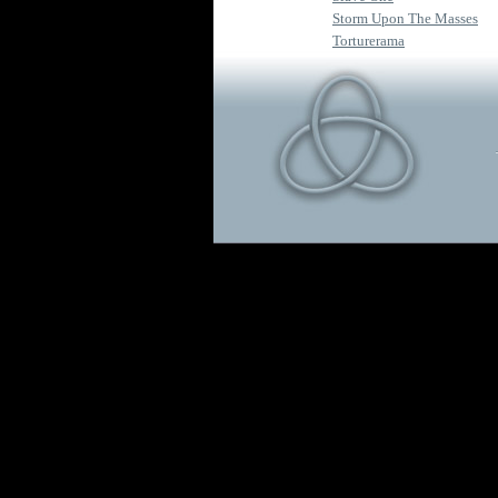
Storm Upon The Masses
Torturerama