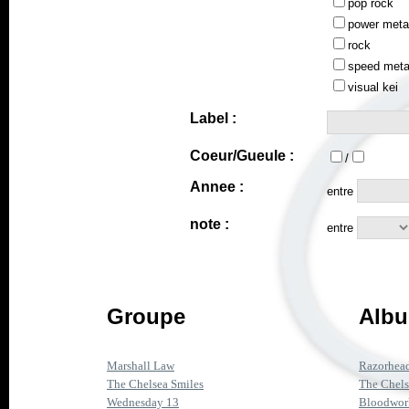
pop rock
power meta
rock
speed meta
visual kei
Label :
Coeur/Gueule :
/
Annee :
entre
note :
entre
Groupe
Albu
Marshall Law
Razorhea
The Chelsea Smiles
The Chels
Wednesday 13
Bloodwor