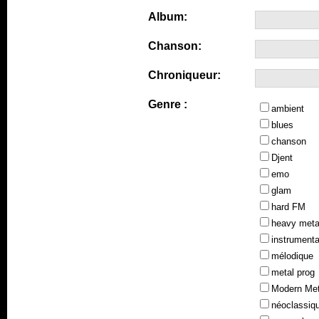
Album:
Chanson:
Chroniqueur:
Genre :
ambient
blues
chanson
Djent
emo
glam
hard FM
heavy meta
instrumenta
mélodique
metal prog
Modern Met
néoclassiq