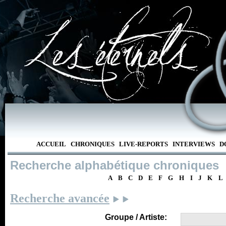
ACCUEIL
CHRONIQUES
LIVE-REPORTS
INTERVIEWS
D
Recherche alphabétique chroniques
A
B
C
D
E
F
G
H
I
J
K
L
Recherche avancée
Groupe / Artiste: