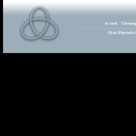
Accueil
Chroniq
©Les Eternels 