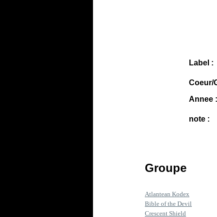
Label :
Coeur/G
Annee 
note :
Groupe
Atlantean Kodex
Bible of the Devil
Crescent Shield