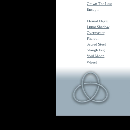
Crown The Lost
Ensoph
Eternal Flight
Lunar Shadow
Overmaster
Pharaoh
Sacred Steel
Slough Feg
Void Moon
Wheel