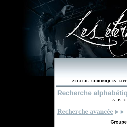
ACCUEIL
CHRONIQUES
LIV
Recherche alphabéti
A
B
C
Recherche avancée
Groupe /