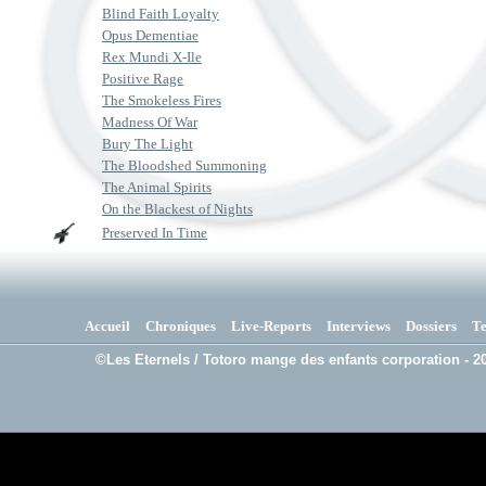
Blind Faith Loyalty
Opus Dementiae
Rex Mundi X-Ile
Positive Rage
The Smokeless Fires
Madness Of War
Bury The Light
The Bloodshed Summoning
The Animal Spirits
On the Blackest of Nights
Preserved In Time
Accueil
Chroniques
Live-Reports
Interviews
Dossiers
T
©Les Eternels / Totoro mange des enfants corporation - 20