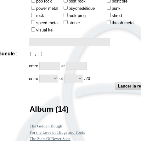
pop rock
post rock
postcore
power metal
psychédélique
punk
rock
rock prog
shred
speed metal
stoner
thrash metal
visual kei
ueule :
/
:
entre
et
entre
et
/20
Album (14)
The Golden Bough
For the Love of Thugs and Fools
The Stars Of Never Seen