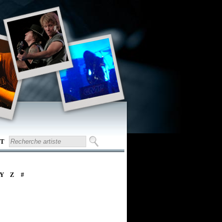
T
Y
Z
#