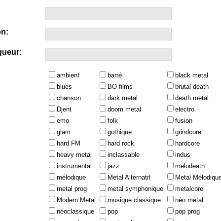
n:
queur:
ambient
barré
black metal
blues
BO films
brutal death
chanson
dark metal
death metal
Djent
doom metal
electro
emo
folk
fusion
glam
gothique
grindcore
hard FM
hard rock
hardcore
heavy metal
inclassable
indus
instrumental
jazz
melodeath
mélodique
Metal Alternatif
Metal Mélodiqu
metal prog
metal symphonique
metalcore
Modern Metal
musique classique
néo metal
néoclassique
pop
pop prog