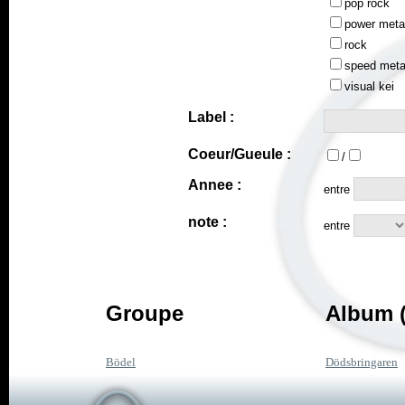
pop rock
power meta
rock
speed meta
visual kei
Label :
Coeur/Gueule :
/
Annee :
entre
note :
entre
Groupe
Album (
Bödel
Dödsbringaren