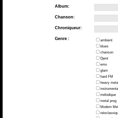
Album:
Chanson:
Chroniqueur:
Genre :
ambient
blues
chanson
Djent
emo
glam
hard FM
heavy meta
instrumenta
mélodique
metal prog
Modern Met
néoclassiq