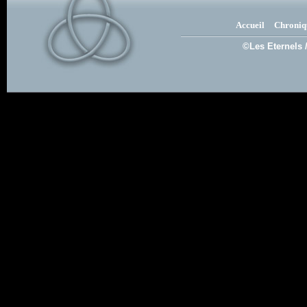
Accueil
Chroniq
©Les Eternels 