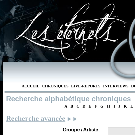
ACCUEIL
CHRONIQUES
LIVE-REPORTS
INTERVIEWS
D
Recherche alphabétique chroniques
A
B
C
D
E
F
G
H
I
J
K
L
Recherche avancée
Groupe / Artiste: