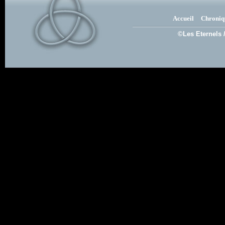
Accueil
Chroniq
©Les Eternels 