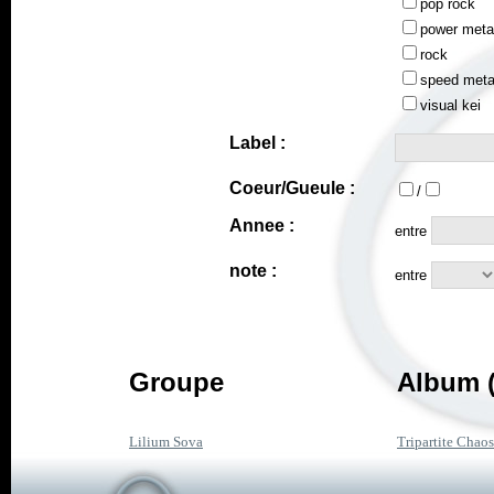
pop rock
power meta
rock
speed meta
visual kei
Label :
Coeur/Gueule :
/
Annee :
entre
note :
entre
Groupe
Album (
Lilium Sova
Tripartite Chaos