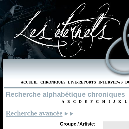
ACCUEIL
CHRONIQUES
LIVE-REPORTS
INTERVIEWS
D
Recherche alphabétique chroniques
A
B
C
D
E
F
G
H
I
J
K
L
Recherche avancée
Groupe / Artiste: