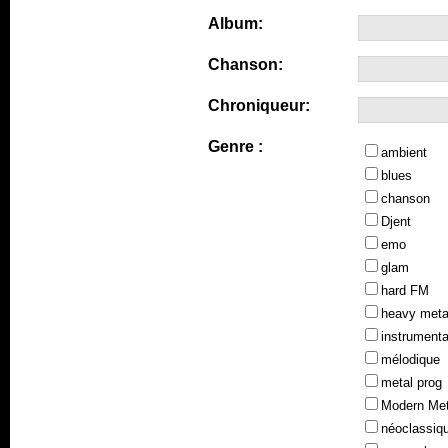
Album:
Chanson:
Chroniqueur:
Genre :
ambient
blues
chanson
Djent
emo
glam
hard FM
heavy meta
instrumenta
mélodique
metal prog
Modern Met
néoclassiq