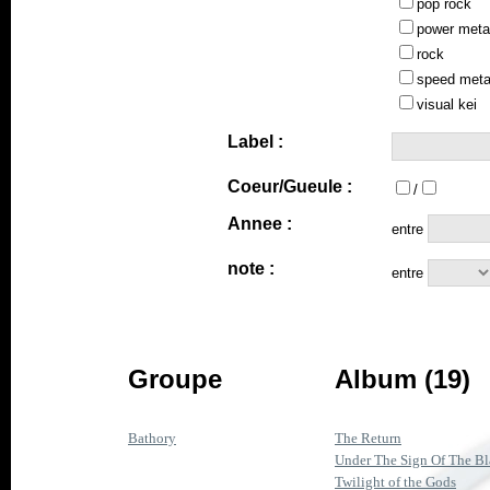
pop rock
power meta
rock
speed meta
visual kei
Label :
Coeur/Gueule :
/
Annee :
entre
note :
entre
Groupe
Album (19)
Bathory
The Return
Under The Sign Of The B
Twilight of the Gods