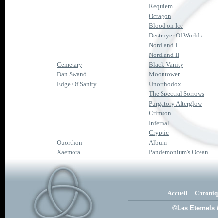
Requiem
Octagon
Blood on Ice
Destroyer Of Worlds
Nordland I
Nordland II
Cemetary
Black Vanity
Dan Swanö
Moontower
Edge Of Sanity
Unorthodox
The Spectral Sorrows
Purgatory Afterglow
Crimson
Infernal
Cryptic
Quorthon
Album
Xaemora
Pandemonium's Ocean
Accueil
Chroniq
©Les Eternels 