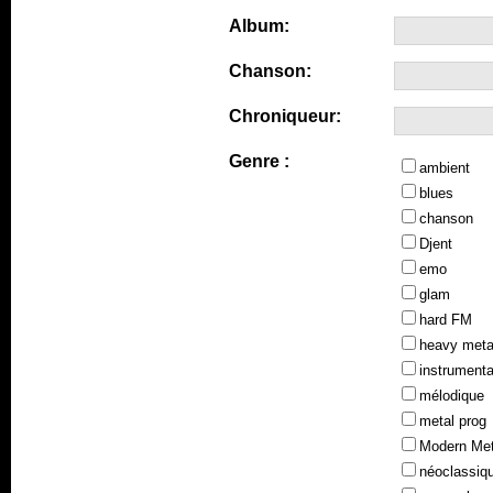
Album:
Chanson:
Chroniqueur:
Genre :
ambient
blues
chanson
Djent
emo
glam
hard FM
heavy meta
instrumenta
mélodique
metal prog
Modern Met
néoclassiq