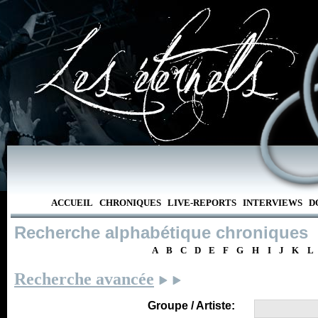
ACCUEIL
CHRONIQUES
LIVE-REPORTS
INTERVIEWS
D
Recherche alphabétique chroniques
A
B
C
D
E
F
G
H
I
J
K
L
Recherche avancée
Groupe / Artiste: