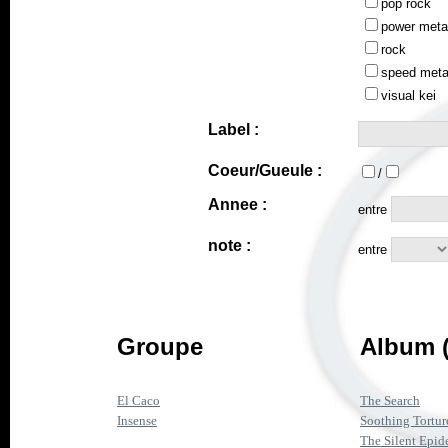
pop rock
power meta
rock
speed meta
visual kei
Label :
Coeur/Gueule :
/
Annee :
entre
note :
entre
Groupe
Album (
El Caco
The Search
Insense
Soothing Tortur
The Silent Epid