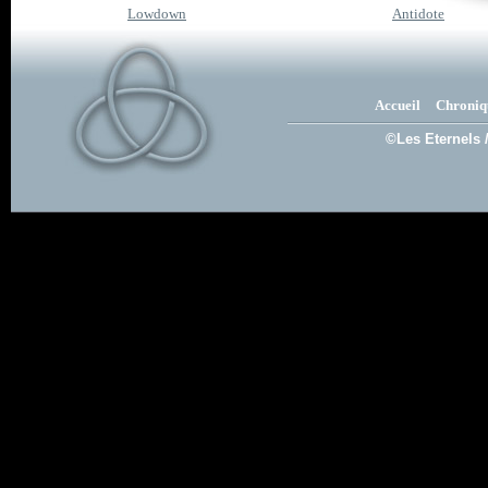
Lowdown
Antidote
Accueil
Chroniq
©Les Eternels 