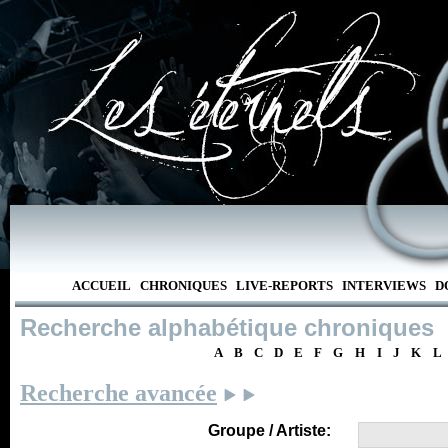
ACCUEIL
CHRONIQUES
LIVE-REPORTS
INTERVIEWS
D
Recherche alphabétique chroniques
A
B
C
D
E
F
G
H
I
J
K
L
Recherche avancée
Groupe / Artiste: