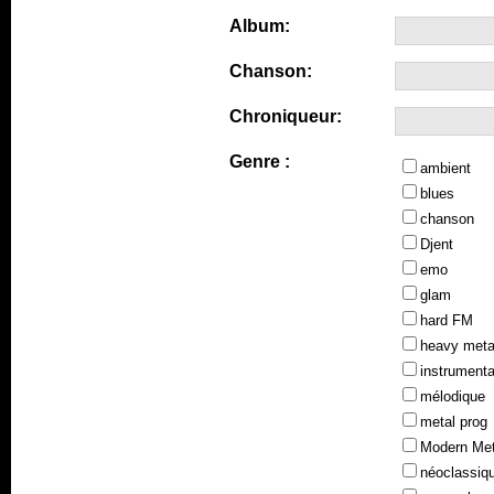
Album:
Chanson:
Chroniqueur:
Genre :
ambient
blues
chanson
Djent
emo
glam
hard FM
heavy meta
instrumenta
mélodique
metal prog
Modern Met
néoclassiq