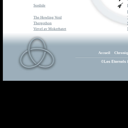
Sordide
The Howling Void
Thergothon
Virvel av Mokerhatet
Accueil
Chroniq
©Les Eternels 