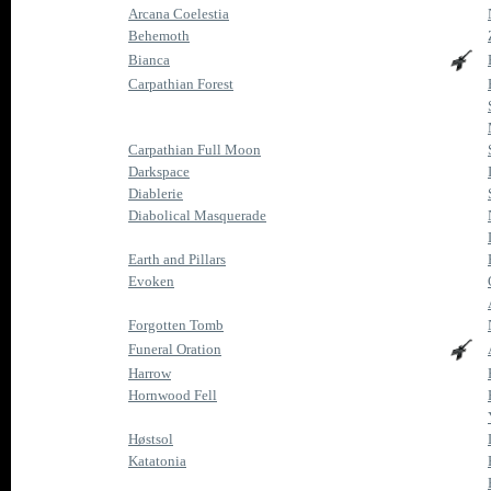
Arcana Coelestia
Behemoth
Bianca
Carpathian Forest
Carpathian Full Moon
Darkspace
Diablerie
Diabolical Masquerade
Earth and Pillars
Evoken
Forgotten Tomb
Funeral Oration
Harrow
Hornwood Fell
Høstsol
Katatonia