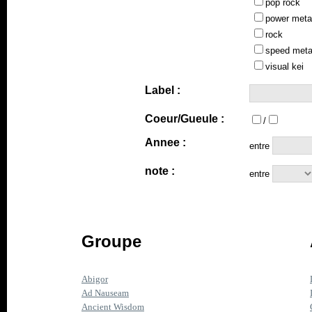
pop rock
power meta
rock
speed meta
visual kei
Label :
Coeur/Gueule :
/
Annee :
entre
note :
entre
Groupe
Abigor
Ad Nauseam
Ancient Wisdom