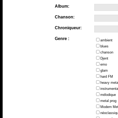
Album:
Chanson:
Chroniqueur:
Genre :
ambient
blues
chanson
Djent
emo
glam
hard FM
heavy meta
instrumenta
mélodique
metal prog
Modern Met
néoclassiq