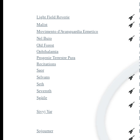
Light Field Reverie
Malist
Movimento d'Avanguardia Ermetico
Nel Buio
Old Forest
Ophthalamia
Progenie Terrestre Pura
Recitations
Saor
Selvans
Seth
Severoth
Sgàile
Sivyj Yar
Sojourner