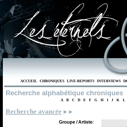
ACCUEIL
CHRONIQUES
LIVE-REPORTS
INTERVIEWS
D
Recherche alphabétique chroniques
A
B
C
D
E
F
G
H
I
J
K
L
Recherche avancée
Groupe / Artiste: