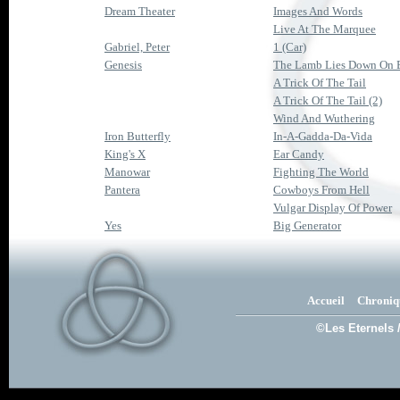
Dream Theater
Images And Words
Live At The Marquee
Gabriel, Peter
1 (Car)
Genesis
The Lamb Lies Down On 
A Trick Of The Tail
A Trick Of The Tail (2)
Wind And Wuthering
Iron Butterfly
In-A-Gadda-Da-Vida
King's X
Ear Candy
Manowar
Fighting The World
Pantera
Cowboys From Hell
Vulgar Display Of Power
Yes
Big Generator
Accueil
Chroniq
©Les Eternels 