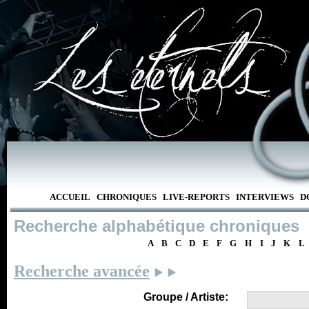
ACCUEIL
CHRONIQUES
LIVE-REPORTS
INTERVIEWS
D
Recherche alphabétique chroniques
A
B
C
D
E
F
G
H
I
J
K
L
Recherche avancée
Groupe / Artiste: