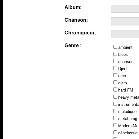
Album:
Chanson:
Chroniqueur:
Genre :
ambient
blues
chanson
Djent
emo
glam
hard FM
heavy meta
instrumenta
mélodique
metal prog
Modern Met
néoclassiq