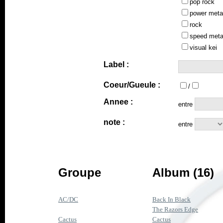
pop rock
power meta
rock
speed meta
visual kei
Label :
Coeur/Gueule :
/
Annee :
entre
note :
entre
Groupe
Album (16)
AC/DC
Back In Black
The Razors Edge
Cactus
Cactus