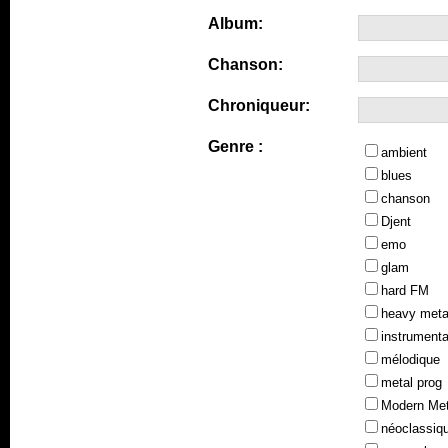
Album:
Chanson:
Chroniqueur:
Genre :
ambient
blues
chanson
Djent
emo
glam
hard FM
heavy meta
instrumenta
mélodique
metal prog
Modern Met
néoclassiq