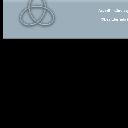
Accueil
Chroniq
©Les Eternels 