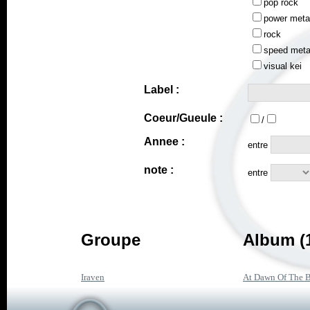
pop rock
power meta
rock
speed meta
visual kei
Label :
Coeur/Gueule :
/
Annee :
entre
note :
entre
Groupe
Album (
Iraven
At Dawn Of The B