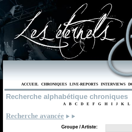
ACCUEIL
CHRONIQUES
LIVE-REPORTS
INTERVIEWS
D
Recherche alphabétique chroniques
A
B
C
D
E
F
G
H
I
J
K
L
Recherche avancée
Groupe / Artiste: