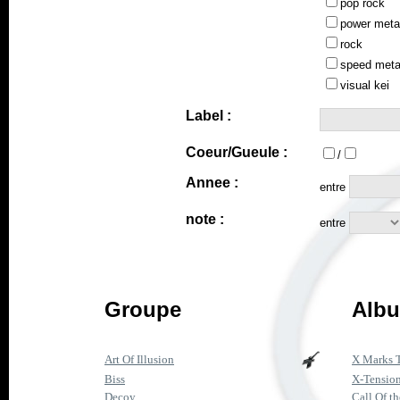
pop rock
power meta
rock
speed meta
visual kei
Label :
Coeur/Gueule :
/
Annee :
entre
note :
entre
Groupe
Albu
Art Of Illusion
X Marks 
Biss
X-Tensio
Decoy
Call Of t