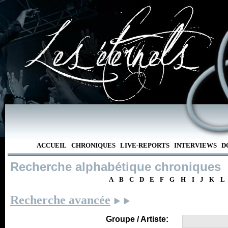
ACCUEIL
CHRONIQUES
LIVE-REPORTS
INTERVIEWS
D
Recherche alphabétique chroniques
A
B
C
D
E
F
G
H
I
J
K
L
Recherche avancée
Groupe / Artiste: