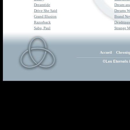
Dreamtide
Dream and
Drive She Said
Dreams W
Grand Illusion
Brand Ne
Razorback
Deadringe
Sabu, Paul
Strange M
Accueil
Chroniq
©Les Eternels 