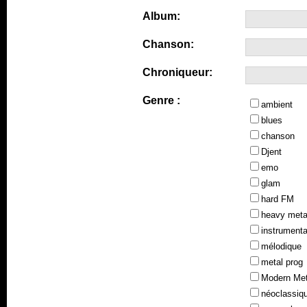
Album:
Chanson:
Chroniqueur:
Genre :
ambient
blues
chanson
Djent
emo
glam
hard FM
heavy meta
instrumenta
mélodique
metal prog
Modern Met
néoclassiq