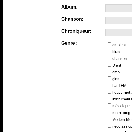
Album:
Chanson:
Chroniqueur:
Genre :
ambient
blues
chanson
Djent
emo
glam
hard FM
heavy meta
instrumenta
mélodique
metal prog
Modern Met
néoclassiq