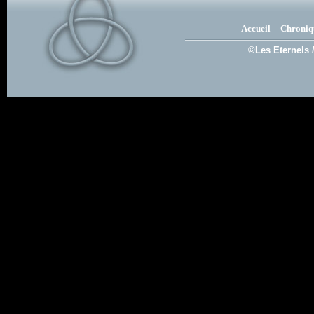
Accueil
Chroniq
©Les Eternels 