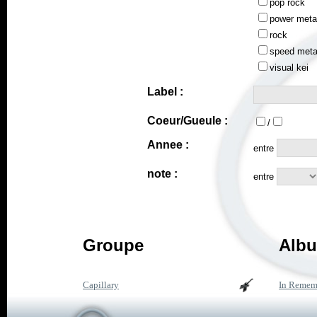
pop rock
power meta
rock
speed meta
visual kei
Label :
Coeur/Gueule :
/
Annee :
entre
note :
entre
Groupe
Albu
Capillary
In Remem