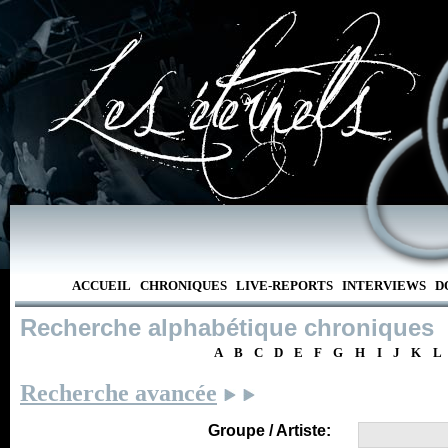
ACCUEIL
CHRONIQUES
LIVE-REPORTS
INTERVIEWS
D
Recherche alphabétique chroniques
A
B
C
D
E
F
G
H
I
J
K
L
Recherche avancée
Groupe / Artiste: