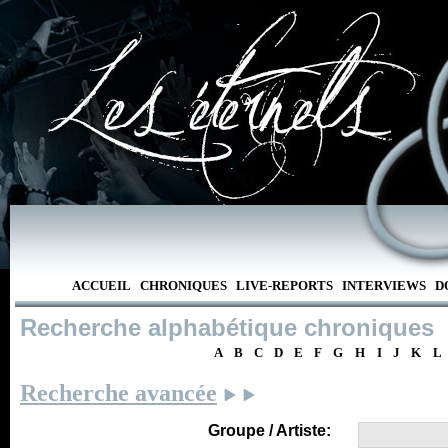
ACCUEIL
CHRONIQUES
LIVE-REPORTS
INTERVIEWS
D
Recherche alphabétique chroniques
A
B
C
D
E
F
G
H
I
J
K
L
Recherche avancée
Groupe / Artiste: