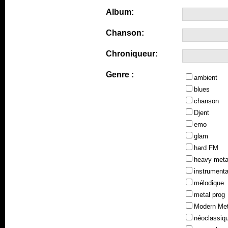
Album:
Chanson:
Chroniqueur:
Genre :
ambient
blues
chanson
Djent
emo
glam
hard FM
heavy meta
instrumenta
mélodique
metal prog
Modern Met
néoclassiq