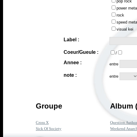
pop rock
power meta
rock
speed meta
visual kei
Label :
Coeur/Gueule :
/
Annee :
entre
note :
entre
Groupe
Album (
Cross X
Question Authori
Sick Of Society
Weekend Anarc