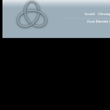
Accueil
Chroniq
©Les Eternels 